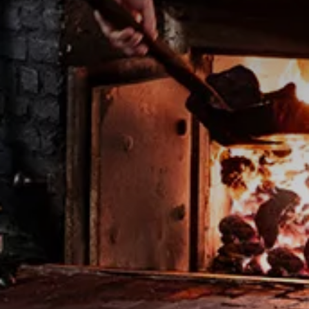
Het bedrijf
Producten
Ons verhaal
KETEL 1 Original
Maakproces
KETEL 1 Signature Blend
KETEL 1 Tour
KETEL 1 Hard Lemonade
Contact
Inspiratie
Waarden van KETEL 1
KETEL 1 in de mix
Bedrijfsinformatie
Nieuws
FAQ
Gebruiksvoorwaarden
Privacy- en cookies
Contact