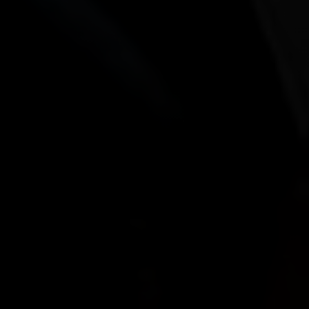
KETEL 1 HARD
LEMONADE
EVENTS
In de zomermaanden is het weer mogelijk je Hard
Lemonade te bestellen bij de KETEL 1 Hard
Lemonade Truck, die langs verschillende hotspots
zal rijden.
Vind alle info op onze Instagram:
@ketel1hardlemonade