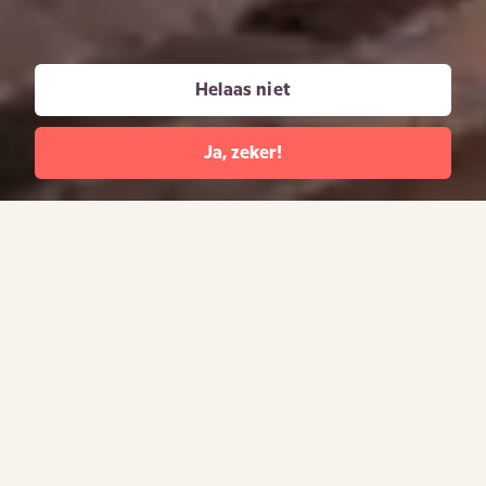
010 - 246 29 29
info@ketel1.nl
Helaas niet
Geen 18, geen alcohol. Geniet, maar drink met mate.
Ja, zeker!
© 2026 Nolet Distillery Alle rechten voorbehouden.