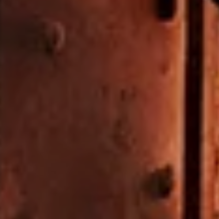
Terug
KETEL 1 Times
Van creatieve mix-recepten tot exclusieve events:
met onze nieuwsbrief ben je altijd up-to-date. Schrijf
je snel in. We beloven je: we gaan je niet bestoken.
Aanmelden