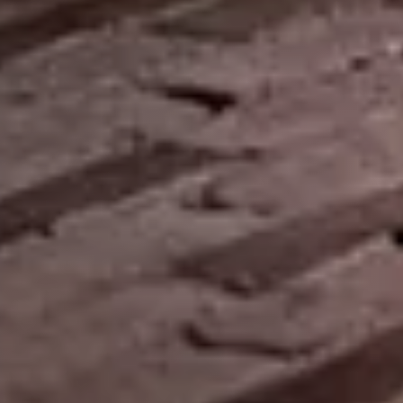
Ons verhaal
KETEL 1 Original
Maakproces
KETEL 1 Signature Blend
KETEL 1 Tour
KETEL 1 Hard Lemonade
Contact
Inspiratie
Waarden van KETEL 1
KETEL 1 in de mix
Bedrijfsinformatie
Nieuws
FAQ
Gebruiksvoorwaarden
Privacy- en cookies
Contact
Hoofdstraat 14
3114 GG Schiedam