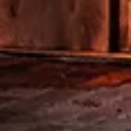
Volg ons
KETEL 1 zit vol verhalen. Je leest, hoort en ontdekt
er alles over als je ons volgt. Dan ben je ook altijd als
eerste op de hoogte van nieuwe acties en exclusieve
events.
Volg ons op Facebook
Volg ons op Instagram
Het bedrijf
Producten