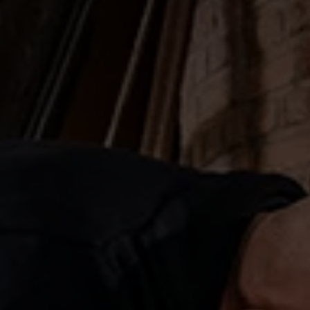
Z
E
Iede
sto