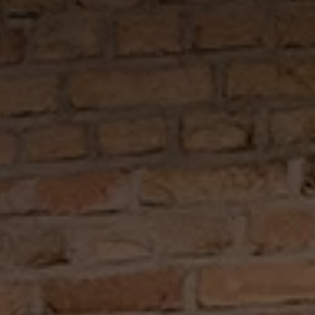
IJ
 1
never
mee.