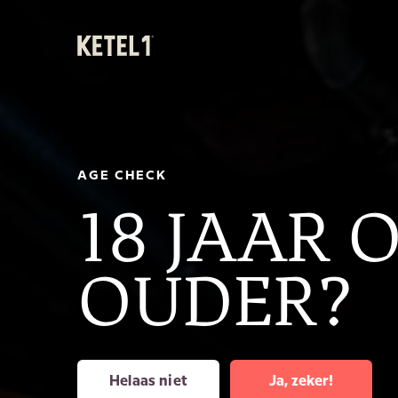
KETEL 1
KETEL 1 Original
KETEL
AGE CHECK
18 JAAR 
OUDER?
Helaas niet
Ja, zeker!