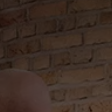
MAAKPROCES
O STOKEN W
EN NUMMER
JENEVER
reen die bij ons werkt, deelt dezelfde passie: de perfecte je
ken. Hoe dat proces in zijn werk gaat? We nemen je graag 