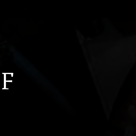
 1 Signature Blend
KETEL 1 Hard Lemonade
KETEL 1 
OF