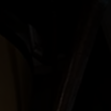
MANHATTAN
Wereldse cocktail met pittige en zoete tonen en
klassieke twist.
Meer KETEL 1 Signature Blend
KETEL 1 SIGNATURE BLEND IN DE MIX
Manhattan
De Manhattan is een populaire cocktail uit de