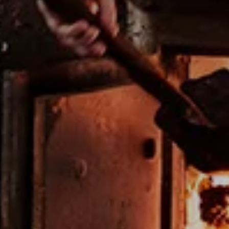
Aanmelden
Volg ons
KETEL 1 zit vol verhalen. Je leest, hoort en ontdekt
er alles over als je ons volgt. Dan ben je ook altijd als
eerste op de hoogte van nieuwe acties en exclusieve
events.
Volg ons op Facebook
Volg ons op Instagram