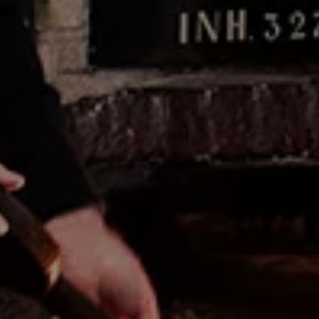
Old Fashioned
Klassieke cocktail met mooie balans van
bittere en zoete smaken.
Bekijk alle recepten
KETEL 1 Times
Van creatieve mix-recepten tot exclusieve events:
met onze nieuwsbrief ben je altijd up-to-date. Schrijf
je snel in. We beloven je: we gaan je niet bestoken.