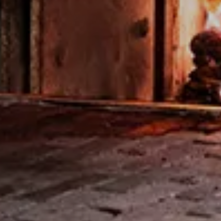
Het bedrijf
Producten
Ons verhaal
KETEL 1 Original
Maakproces
KETEL 1 Signature Blend
KETEL 1 Tour
KETEL 1 Hard Lemonade
Contact
Inspiratie
Waarden van KETEL 1
KETEL 1 in de mix
Bedrijfsinformatie
Nieuws
FAQ
Gebruiksvoorwaarden
Privacy- en cookies