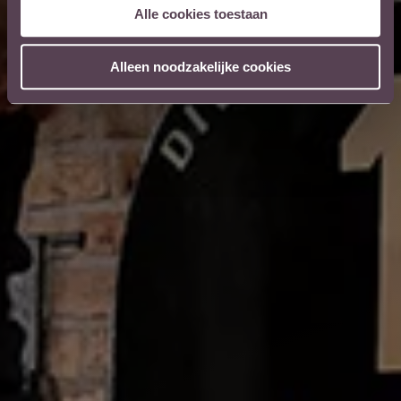
Alle cookies toestaan
Giet de inhoud door een fijne zeef / strainer in je glas
Alleen noodzakelijke cookies
In de mix
KETEL 1 als basis voor mixen en cocktails. Op de
festivals, in de clubs en thuis… let’s shake it & make
it.
ADVANCED MIX
Dutch and Stormy
Stoere, kruidige cocktail met ginger beer.
ADVANCED MIX