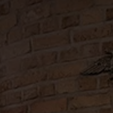
Bereidingswijze
Vul een extra groot glas, waar je de cocktail niet in
serveert, met veel ijs
Voeg 50 ml KETEL 1 Signature Blend toe
Schenk daar 25 ml rode vermouth bij
Voeg twee scheuten angostura bitter toe
Roer alles rustig en goed door elkaar
Giet de inhoud door een fijne zeef / strainer in je glas
Gebruik de schil van een sinaasappel om je cocktail te
garneren
Enjoy!