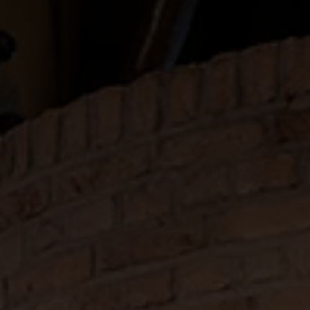
gelijknamige wijk in New York. Een heerlijke
combinatie van de kruidig frisse, gerijpte KETEL 1
Signature Blend met vermouth en angostura
bitters. Rijk aan smaak met zowel pittige als zoete
tonen.
Ingrediënten
KETEL 1 Signature Blend
Rode vermouth
Angostura bitter
Sinaasappel (garnering)
Benodigdheden
Je mooiste glas (bv. een coupe)
(Bar)lepel om te roeren
Fijne zeef (strainer)
Extra glas (je mix glas)